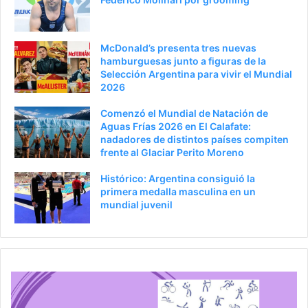
r
á
i
g
McDonald’s presenta tres nuevas
o
i
hamburguesas junto a figuras de la
Selección Argentina para vivir el Mundial
r
n
2026
a
Comenzó el Mundial de Natación de
Aguas Frías 2026 en El Calafate:
nadadores de distintos países compiten
frente al Glaciar Perito Moreno
Histórico: Argentina consiguió la
primera medalla masculina en un
mundial juvenil