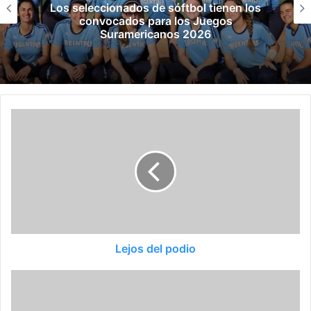
nen los
Manuel Tripano se consagró c
os
panamericano de canotaje sl
Lejos del podio