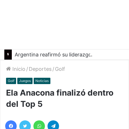
Argentina reafirmó su liderazgo y venció a Uruguay en el Sudamericano
Inicio
/
Deportes
/
Golf
Golf
Juegos
Noticias
Ela Anacona finalizó dentro
del Top 5
Facebook
Twitter
WhatsApp
Telegram