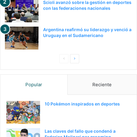
Scioli avanzó sobre la gestión en deportes
con las federaciones nacionales
Argentina reafirmó su liderazgo y venció a
Uruguay en el Sudamericano
P
S
a
i
g
g
Popular
Reciente
i
u
n
i
a
e
10 Pokémon inspirados en deportes
a
n
n
t
t
e
Las claves del fallo que condenó a
e
p
Federico Molinari por grooming