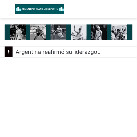
Menú
B
Argentina reafirmó su liderazgo y venció a Uruguay en el Sudamericano