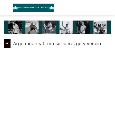
Menú
B
Argentina reafirmó su liderazgo y venció a Uruguay en el Sudamericano