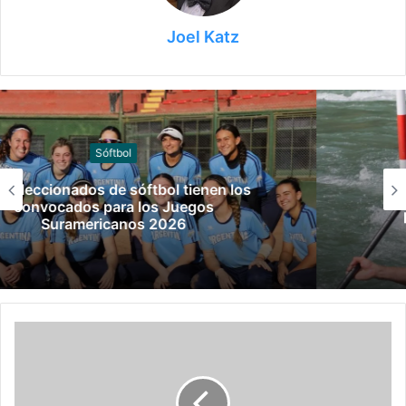
Joel Katz
Canotaje
Manuel Tripano se consagró campeón
panamericano de canotaje slalom