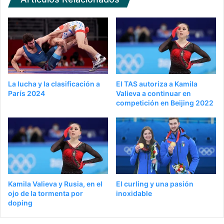
La lucha y la clasificación a
El TAS autoriza a Kamila
París 2024
Valieva a continuar en
competición en Beijing 2022
Kamila Valieva y Rusia, en el
El curling y una pasión
ojo de la tormenta por
inoxidable
doping