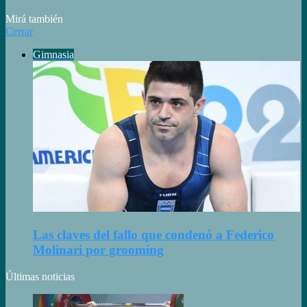
Mirá también
Cerrar
Gimnasia
Las claves del fallo que condenó a Federico
Molinari por grooming
Últimas noticias