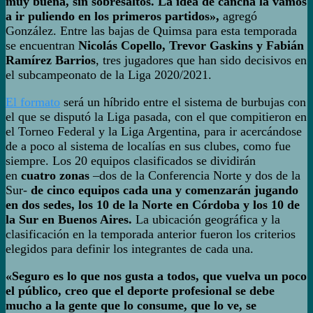
muy buena, sin sobresaltos. La idea de cancha la vamos
a ir puliendo en los primeros partidos»,
agregó
González. Entre las bajas de Quimsa para esta temporada
se encuentran
Nicolás Copello, Trevor Gaskins y Fabián
Ramírez Barrios
, tres jugadores que han sido decisivos en
el subcampeonato de la Liga 2020/2021.
El formato
será un híbrido entre el sistema de burbujas con
el que se disputó la Liga pasada, con el que compitieron en
el Torneo Federal y la Liga Argentina, para ir acercándose
de a poco al sistema de localías en sus clubes, como fue
siempre. Los 20 equipos clasificados se dividirán
en
cuatro zonas
–dos de la Conferencia Norte y dos de la
Sur-
de cinco equipos cada una y comenzarán jugando
en dos sedes, los 10 de la Norte en Córdoba y los 10 de
la Sur en Buenos Aires.
La ubicación geográfica y la
clasificación en la temporada anterior fueron los criterios
elegidos para definir los integrantes de cada una.
«Seguro es lo que nos gusta a todos, que vuelva un poco
el público, creo que el deporte profesional se debe
mucho a la gente que lo consume, que lo ve, se