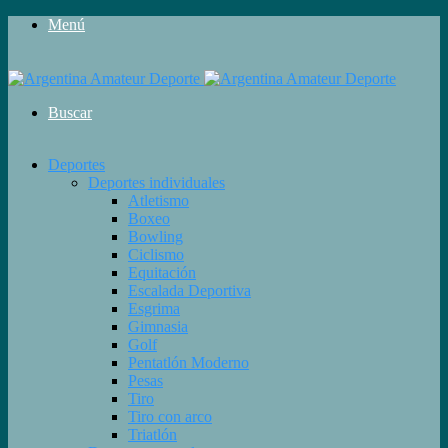
Menú
Buscar
Deportes
Deportes individuales
Atletismo
Boxeo
Bowling
Ciclismo
Equitación
Escalada Deportiva
Esgrima
Gimnasia
Golf
Pentatlón Moderno
Pesas
Tiro
Tiro con arco
Triatlón