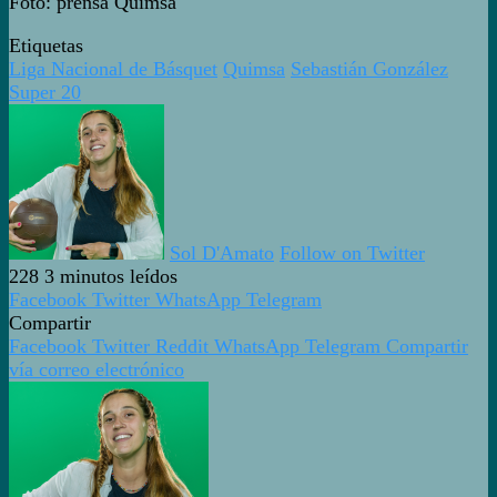
Foto: prensa Quimsa
Etiquetas
Liga Nacional de Básquet
Quimsa
Sebastián González
Super 20
Sol D'Amato
Follow on Twitter
228
3 minutos leídos
Facebook
Twitter
WhatsApp
Telegram
Compartir
Facebook
Twitter
Reddit
WhatsApp
Telegram
Compartir
vía correo electrónico