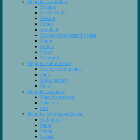
Deportes con pelota
Básquet
Beach Volley
Béisbol
Fútbol
Handball
Hockey sobre césped y pista
Rugby
Sóftbol
Vóley
Waterpolo
Deportes sobre ruedas
Hockey sobre patines
Patín
Roller hockey
Skate
Deportes acuáticos
Natación artística
Natación
Surf
Deportes con raqueta/paleta
Bádminton
Pádel
Pelota
Squash