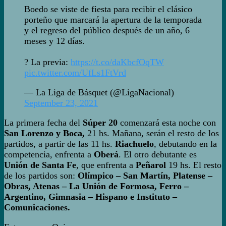
Boedo se viste de fiesta para recibir el clásico
porteño que marcará la apertura de la temporada
y el regreso del público después de un año, 6
meses y 12 días.
? La previa:
https://t.co/daKbcfOqTW
pic.twitter.com/UfLs1FtVrd
— La Liga de Básquet (@LigaNacional)
September 23, 2021
La primera fecha del
Súper 20
comenzará esta noche con
San Lorenzo y Boca,
21 hs. Mañana, serán el resto de los
partidos, a partir de las 11 hs.
Riachuelo
, debutando en la
competencia, enfrenta a
Oberá
. El otro debutante es
Unión de Santa Fe
, que enfrenta a
Peñarol
19 hs. El resto
de los partidos son:
Olímpico – San Martín, Platense –
Obras, Atenas – La Unión de Formosa, Ferro –
Argentino, Gimnasia – Hispano e Instituto –
Comunicaciones.