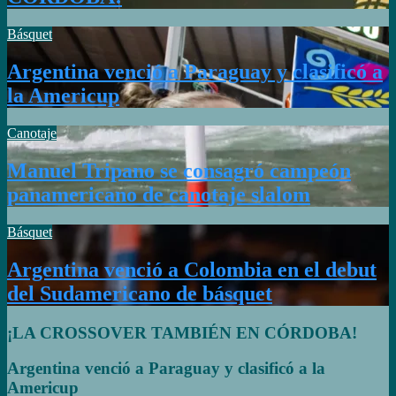
Básquet
Argentina venció a Paraguay y clasificó a
la Americup
Canotaje
Manuel Tripano se consagró campeón
panamericano de canotaje slalom
Básquet
Argentina venció a Colombia en el debut
del Sudamericano de básquet
¡LA CROSSOVER TAMBIÉN EN CÓRDOBA!
Argentina venció a Paraguay y clasificó a la
Americup