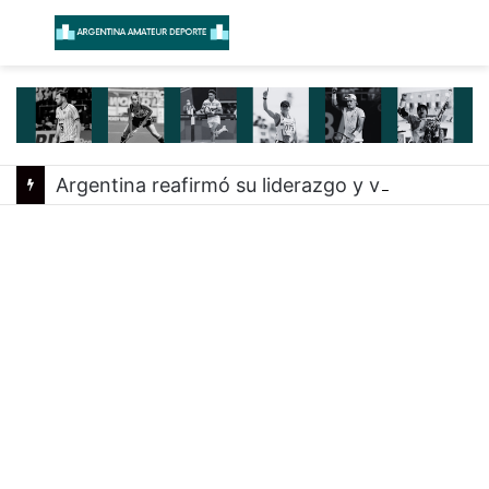
Menú
B
Argentina reafirmó su liderazgo y venció a Uruguay en el Sudamericano