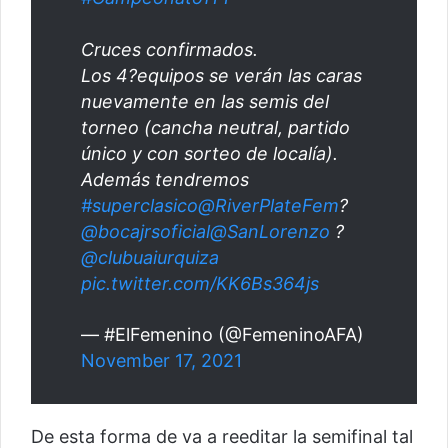
Cruces confirmados.
Los 4?equipos se verán las caras
nuevamente en las semis del
torneo (cancha neutral, partido
único y con sorteo de localía).
Además tendremos
#superclasico
@RiverPlateFem
?
@bocajrsoficial
@SanLorenzo
?
@clubuaiurquiza
pic.twitter.com/KK6Bs364js
— #ElFemenino (@FemeninoAFA)
November 17, 2021
De esta forma de va a reeditar la semifinal tal