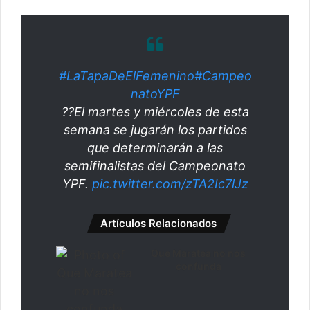
#LaTapaDeElFemenino
#Campeo
natoYPF
??El martes y miércoles de esta
semana se jugarán los partidos
que determinarán a las
semifinalistas del Campeonato
YPF.
pic.twitter.com/zTA2Ic7lJz
Artículos Relacionados
Que Maratea no nos
confunda