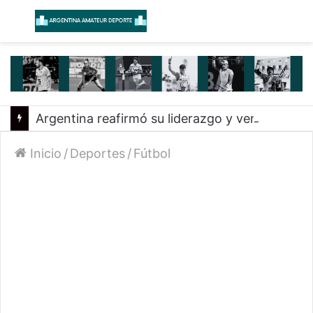
Menú
B
Argentina reafirmó su liderazgo y venció a Uruguay en el Sudamericano
Inicio
/
Deportes
/
Fútbol