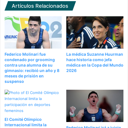
Artículos Relacionados
Federico Molinari fue
La médica Suzanne Huurman
condenado por grooming
hace historia como jefa
contra una alumna de su
médica en la Copa del Mundo
gimnasio: recibió un año y 8
2026
meses de prisión en
suspenso
El Comité Olímpico
Internacional limita la
Federico Molinari irá a juicio