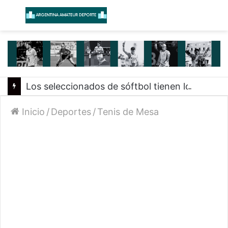
Menú
B
Los seleccionados de sóftbol tienen los convocados para los Juegos Suramericanos 2026
Inicio
/
Deportes
/
Tenis de Mesa