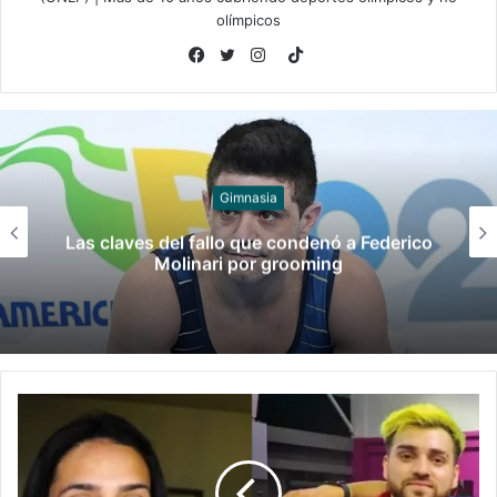
olímpicos
TikTok
Facebook
Twitter
Instagram
Juegos
Late el Sur: la canción de los Juegos
Suramericanos compuesta por mujeres