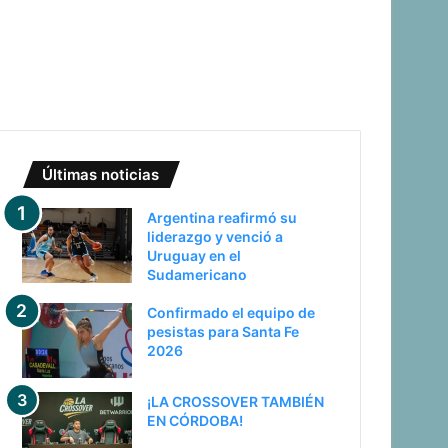
Últimas noticias
Argentina reafirmó su
liderazgo y venció a
Uruguay en el
Sudamericano
Confirmado el equipo de
pesistas para Santa Fe
2026
¡LA CROSSOVER TAMBIÉN
EN CÓRDOBA!