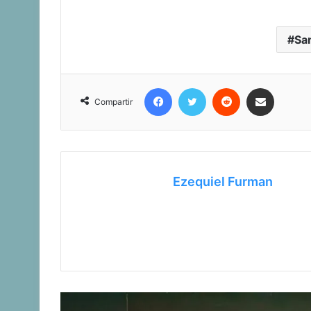
Sa
Facebook
Twitter
Reddit
Compartir vía corr
Compartir
Ezequiel Furman