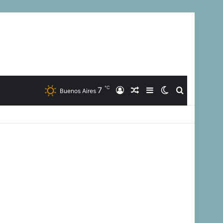
℃
7
Iniciar
Artículo
Barra
Switch
Buscar
Buenos Aires
Sesión
Aleatorio
Lateral
skin