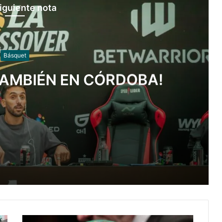
iguiente nota
Básquet
TAMBIÉN EN CÓRDOBA!
BA!
panamericano de canotaje slalom