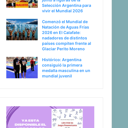
Selección Argentina para
vivir el Mundial 2026
Comenzó el Mundial de
Natación de Aguas Frías
2026 en El Calafate:
nadadores de distintos
países compiten frente al
Glaciar Perito Moreno
Histórico: Argentina
consiguió la primera
medalla masculina en un
mundial juvenil