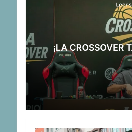
Leer s
¡LA CROSSOVER 
¡LA CROSSOVER TAMBIÉN EN CÓRDO
Manuel Tripano se consagró campeón 