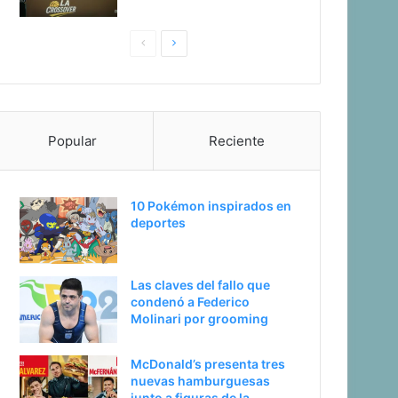
Pagina
Siguiente
anterior
página
Popular
Reciente
10 Pokémon inspirados en
deportes
Las claves del fallo que
condenó a Federico
Molinari por grooming
McDonald’s presenta tres
nuevas hamburguesas
junto a figuras de la