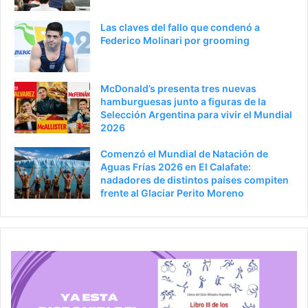
i
g
Las claves del fallo que condenó a
o
i
Federico Molinari por grooming
r
n
a
McDonald’s presenta tres nuevas
hamburguesas junto a figuras de la
Selección Argentina para vivir el Mundial
2026
Comenzó el Mundial de Natación de
Aguas Frías 2026 en El Calafate:
nadadores de distintos países compiten
frente al Glaciar Perito Moreno