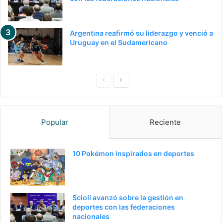
Argentina reafirmó su liderazgo y venció a
Uruguay en el Sudamericano
P
S
a
i
g
g
Popular
Reciente
i
u
n
i
a
e
10 Pokémon inspirados en deportes
a
n
n
t
t
e
Scioli avanzó sobre la gestión en
e
p
deportes con las federaciones
nacionales
r
á