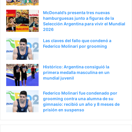
n
t
t
e
McDonald’s presenta tres nuevas
e
p
hamburguesas junto a figuras de la
Selección Argentina para vivir el Mundial
r
á
2026
i
g
Las claves del fallo que condenó a
o
i
Federico Molinari por grooming
r
n
a
Histórico: Argentina consiguió la
primera medalla masculina en un
mundial juvenil
Federico Molinari fue condenado por
grooming contra una alumna de su
gimnasio: recibió un año y 8 meses de
prisión en suspenso