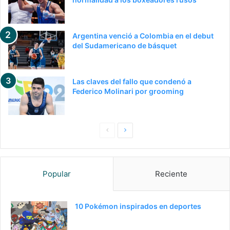
Argentina venció a Colombia en el debut
del Sudamericano de básquet
Las claves del fallo que condenó a
Federico Molinari por grooming
P
S
a
i
g
g
Popular
Reciente
i
u
n
i
a
e
10 Pokémon inspirados en deportes
a
n