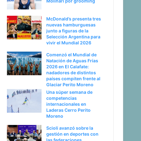
Molinari por grooming
McDonald’s presenta tres
nuevas hamburguesas
junto a figuras de la
Selección Argentina para
vivir el Mundial 2026
Comenzó el Mundial de
Natación de Aguas Frías
2026 en El Calafate:
nadadores de distintos
países compiten frente al
Glaciar Perito Moreno
Una súper semana de
competencias
internacionales en
Laderas Cerro Perito
Moreno
Scioli avanzó sobre la
gestión en deportes con
las federaciones