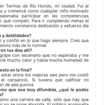
en Termas de Río Hondo, mi ciudad. Fui al
asa y comencé como cualquier niño motivado
iasmaba participar en las competencias
lo que competí. Para ir cumpliendo metas el
miento constancia dedicación y esfuerzo día
s y debilidades?
o y confío en lo que hago siempre. Creo que
esiono más de lo normal.
n tus días allí?
 golpe con escenario que no esperaba y me
Hacía mucho calor y había mucha humedad de
sto en la final?
estar entre los mejores seis pero me costó
el cansancio. Si tuviera que calificar mi
ón de seis puntos
ismo que sea muy difundida, ¿qué le podés
a?
omo una carrera de calle, sólo que hay que
 si no se pone aburrida. El público acompaña