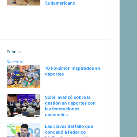
Sudamericano
P
S
a
i
g
g
i
u
n
i
Popular
a
e
Reciente
a
n
10 Pokémon inspirados en
deportes
n
t
t
e
e
p
Scioli avanzó sobre la
r
á
gestión en deportes con
las federaciones
i
g
nacionales
o
i
Las claves del fallo que
r
n
condenó a Federico
a