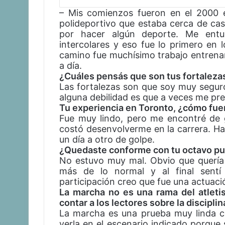
– Mis comienzos fueron en el 2000 
polideportivo que estaba cerca de c
por hacer algún deporte. Me entus
intercolares y eso fue lo primero en 
camino fue muchísimo trabajo entrena
a día.
¿Cuáles pensás que son tus fortaleza
Las fortalezas son que soy muy segur
alguna debilidad es que a veces me pr
Tu experiencia en Toronto, ¿cómo fuero
Fue muy lindo, pero me encontré de
costó desenvolverme en la carrera. 
un día a otro de golpe.
¿Quedaste conforme con tu octavo pue
No estuvo muy mal. Obvio que quería 
más de lo normal y al final sentí 
participación creo que fue una actuaci
La marcha no es una rama del atlet
contar a los lectores sobre la disciplin
La marcha es una prueba muy linda c
verla en el escenario indicado porque