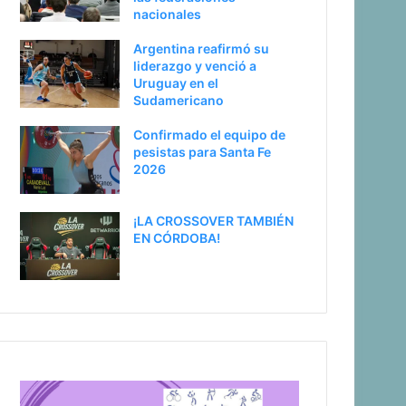
nacionales
Argentina reafirmó su
liderazgo y venció a
Uruguay en el
Sudamericano
Confirmado el equipo de
pesistas para Santa Fe
2026
¡LA CROSSOVER TAMBIÉN
EN CÓRDOBA!