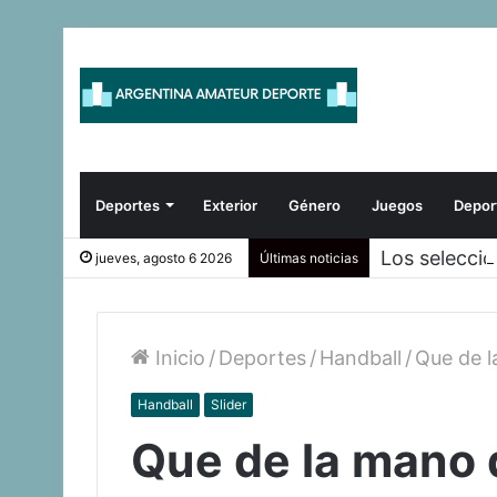
Deportes
Exterior
Género
Juegos
Depor
Los selecci
jueves, agosto 6 2026
Últimas noticias
Inicio
/
Deportes
/
Handball
/
Que de l
Handball
Slider
Que de la mano 