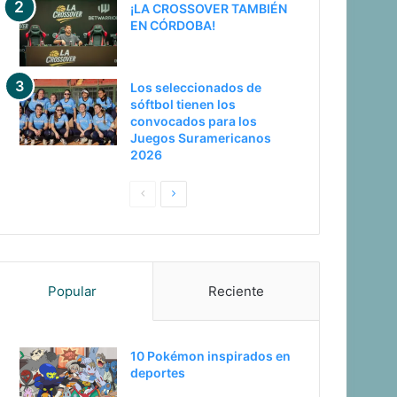
¡LA CROSSOVER TAMBIÉN
EN CÓRDOBA!
Los seleccionados de
sóftbol tienen los
convocados para los
Juegos Suramericanos
2026
Pagina
Siguiente
anterior
página
Popular
Reciente
10 Pokémon inspirados en
deportes