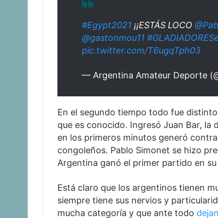
#Egypt2021
¡¡ESTÁS LOCO
@Pab
@gastonmou11
#GLADIADORES
pic.twitter.com/T6ugqTph03
— Argentina Amateur Deporte 
En el segundo tiempo todo fue distinto
que es conocido. Ingresó Juan Bar, la 
en los primeros minutos generó contraa
congoleños. Pablo Simonet se hizo pres
Argentina ganó el primer partido en su
Está claro que los argentinos tienen m
siempre tiene sus nervios y particular
mucha categoría y que ante todo
dejan