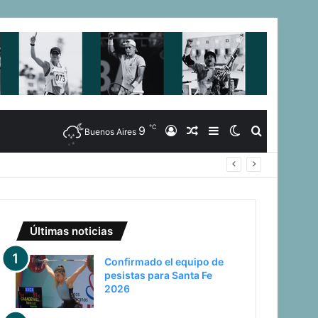
℃
9
Iniciar
Artículo
Barra
Switch
Buscar
Buenos Aires
uegos Suramericanos 2026
Sesión
Aleatorio
Lateral
skin
Últimas noticias
Confirmado el equipo de
pesistas para Santa Fe
2026