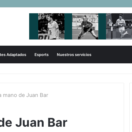
tes Adaptados
Esports
Nuestros servicios
onados de sóftbol tienen los convocados para los J
a mano de Juan Bar
de Juan Bar