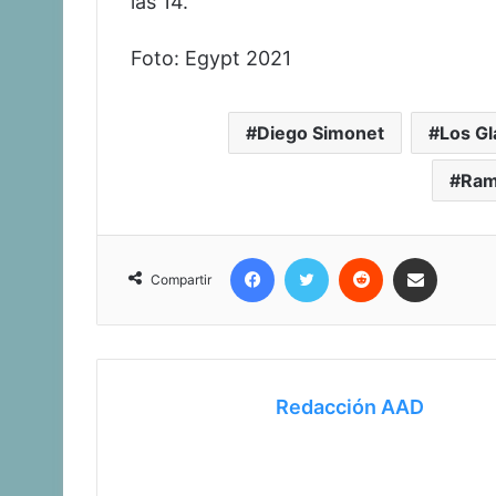
las 14.
Foto: Egypt 2021
Diego Simonet
Los Gl
Ram
Facebook
Twitter
Reddit
Compartir vía corr
Compartir
Redacción AAD