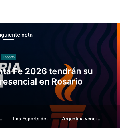
iguiente nota
Básquet
Paraguay y clasificó a la
ericup
leccionados de sóftbol tienen los convocados para los Juegos Suramericanos 2026
Los Esports de Santa Fe 2026 tendrán su primer evento presencial en Rosario
Argentina venció a Paraguay y clasificó a la Americup