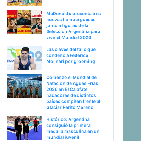
McDonald’s presenta tres
nuevas hamburguesas
junto a figuras de la
Selección Argentina para
vivir el Mundial 2026
Las claves del fallo que
condenó a Federico
Molinari por grooming
Comenzó el Mundial de
Natación de Aguas Frías
2026 en El Calafate:
nadadores de distintos
países compiten frente al
Glaciar Perito Moreno
Histórico: Argentina
consiguió la primera
medalla masculina en un
mundial juvenil