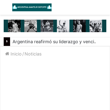
Menú
B
Argentina reafirmó su liderazgo y venció a Uruguay en el Sudamericano
Inicio
/
Noticias