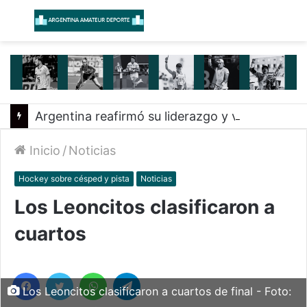
Menú
B
Argentina reafirmó su liderazgo y venció a Uruguay en el Sudamericano
Inicio
/
Noticias
Hockey sobre césped y pista
Noticias
Los Leoncitos clasificaron a
cuartos
Facebook
Twitter
WhatsApp
Telegram
Los Leoncitos clasificaron a cuartos de final - Foto: