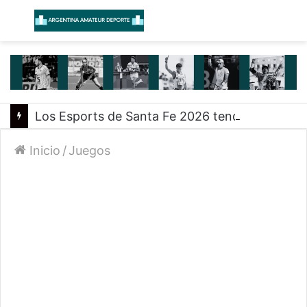
Menú
B
Los Esports de Santa Fe 2026 tendrán su primer evento presencial en Rosario
Inicio
/
Juegos