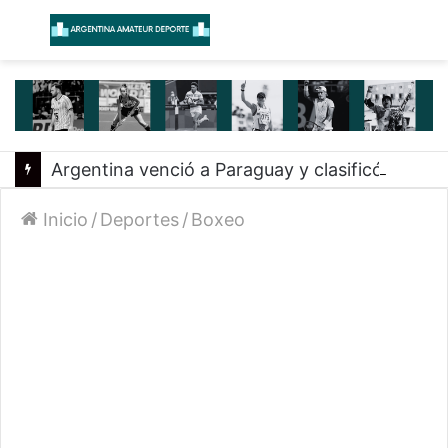
Menú
B
Argentina venció a Paraguay y clasificó a la Americup
Inicio
/
Deportes
/
Boxeo