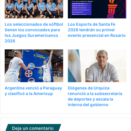
Los seleccionados de sóftbol
Los Esports de Santa Fe
tienen los convocados para
2026 tendrán su primer
los Juegos Suramericanos
evento presencial en Rosario
2026
Argentina venció a Paraguay
Diógenes de Urquiza
y clasificó a la Americup
renunció a la subsecretaría
de deportes y escala la
interna del gobierno
Deja un comentario