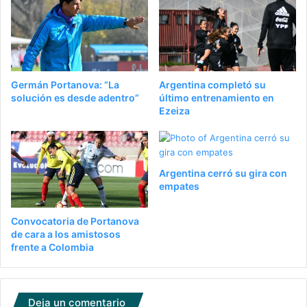
Germán Portanova: “La
Argentina completó su
solución es desde adentro”
último entrenamiento en
Ezeiza
Argentina cerró su gira con
empates
Convocatoria de Portanova
de cara a los amistosos
frente a Colombia
Deja un comentario