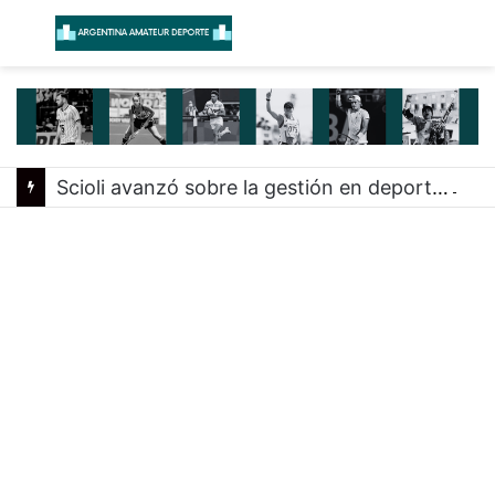
Menú
B
Scioli avanzó sobre la gestión en deportes con las federaciones nacionales