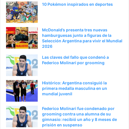
a
e
10 Pokémon inspirados en deportes
a
n
n
t
t
e
McDonald’s presenta tres nuevas
e
p
hamburguesas junto a figuras de la
Selección Argentina para vivir el Mundial
r
á
2026
i
g
Las claves del fallo que condenó a
o
i
Federico Molinari por grooming
r
n
a
Histórico: Argentina consiguió la
primera medalla masculina en un
mundial juvenil
Federico Molinari fue condenado por
grooming contra una alumna de su
gimnasio: recibió un año y 8 meses de
prisión en suspenso