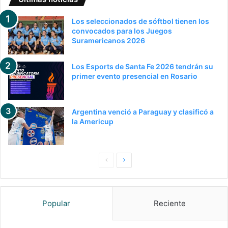
Los seleccionados de sóftbol tienen los
convocados para los Juegos
Suramericanos 2026
Los Esports de Santa Fe 2026 tendrán su
primer evento presencial en Rosario
Argentina venció a Paraguay y clasificó a
la Americup
P
S
a
i
g
g
Popular
Reciente
i
u
n
i