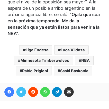
que el nivel de la oposición sea mayor”. A la
espera de un posible arribo argentino en la
próxima agencia libre, señaló:
“Ojalá que sea
en la próxima temporada
.
Me da la
sensación que ya están listos para venir a la
NBA”
.
Liga Endesa
Luca Vildoza
Minnesota Timberwolves
NBA
Pablo Prigioni
Saski Baskonia
Facebook
Twitter
Reddit
WhatsApp
Telegram
Compartir vía correo electrónico