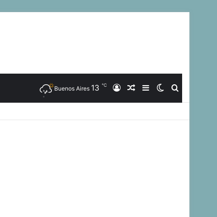
℃
13
Iniciar
Artículo
Barra
Switch
Buscar
Buenos Aires
Sesión
Aleatorio
Lateral
skin