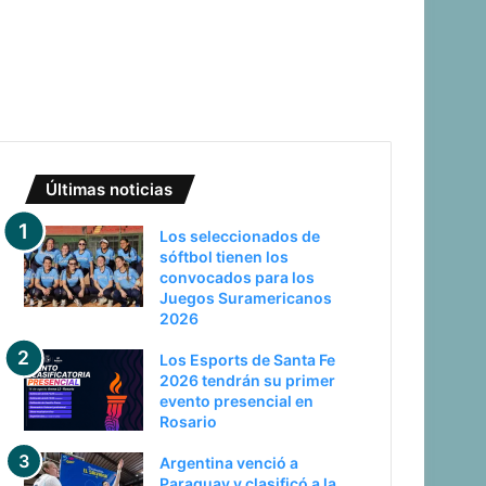
Últimas noticias
Los seleccionados de
sóftbol tienen los
convocados para los
Juegos Suramericanos
2026
Los Esports de Santa Fe
2026 tendrán su primer
evento presencial en
Rosario
Argentina venció a
Paraguay y clasificó a la