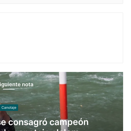
iguiente nota
Canotaje
se consagró campeón