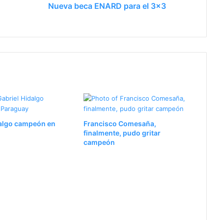
Nueva beca ENARD para el 3x3
s que pelearán en los Juegos Suramericanos
dalgo campeón en
Francisco Comesaña,
finalmente, pudo gritar
campeón