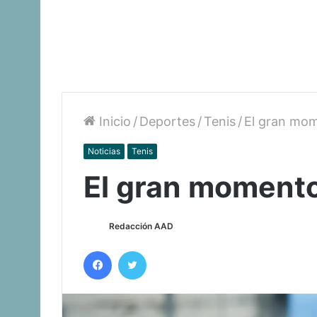
Inicio
/
Deportes
/
Tenis
/
El gran mom
Noticias
Tenis
El gran momento
Redacción AAD
Facebook
Twitter