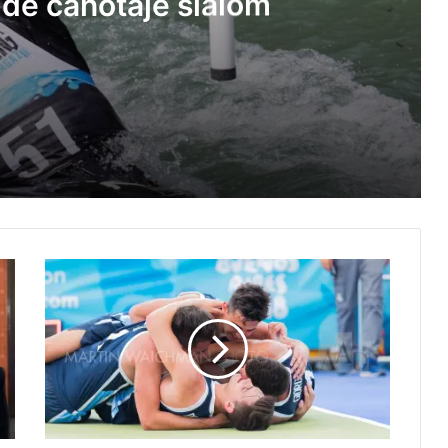
de canotaje slalom
panamericano de canotaje slalom
erico Molinari por grooming
 Suramericanos compuesta por mujeres