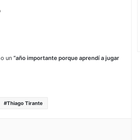
a
mo un
“año importante porque aprendí a jugar
Thiago Tirante
eo electrónico