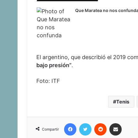
Que Maratea no nos confund
El argentino, que describió el 2019 co
bajo presión”
.
Foto: ITF
Tenis
Facebook
Twitter
Reddit
Compartir vía corr
Compartir