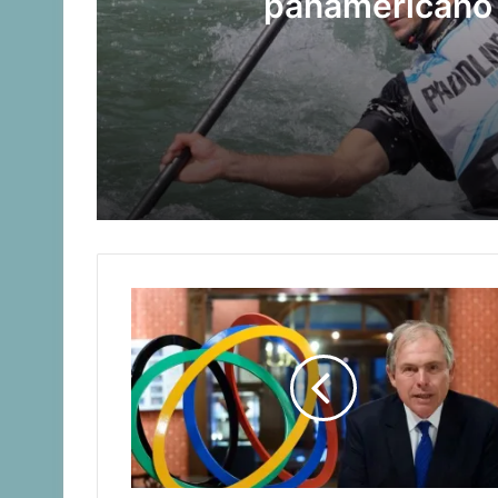
panamericano 
Manuel Tripano se consagró campeón 
Las claves del fallo que condenó a Fed
Late el Sur: la canción de los Juegos