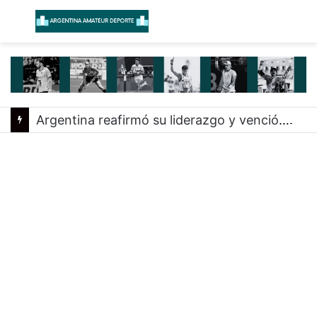
Menú
B
Argentina reafirmó su liderazgo y venció a Uruguay en el Sudamericano