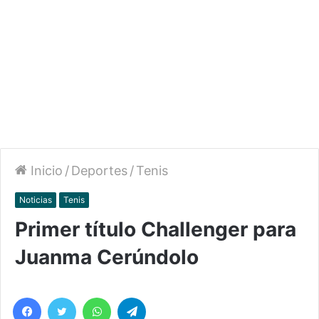
Inicio
/
Deportes
/
Tenis
Noticias
Tenis
Primer título Challenger para
Juanma Cerúndolo
Facebook
Twitter
WhatsApp
Telegram