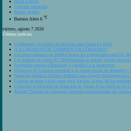
Barra Lateral
Artículo Aleatorio
Iniciar Sesión
℃
Buenos Aires
6
viernes, agosto 7 2026
Últimas noticias
Confirmado el equipo de pesistas para Santa Fe 2026
¡LA CROSSOVER TAMBIÉN EN CÓRDOBA!
Los seleccionados de sóftbol tienen los convocados para los J
Los Esports de Santa Fe 2026 tendrán su primer evento presenc
Argentina venció a Paraguay y clasificó a la Americup
Diógenes de Urquiza renunció a la subsecretaría de deportes y e
Natación artística: Equipo definido para Juegos Suramericanos
Laderas se pone a tono para vivir Agosto, el mes de los esquiad
Comenzó el Mundial de Natación de Aguas Frías 2026 en El Cala
Manuel Tripano se consagró campeón panamericano de canotaj