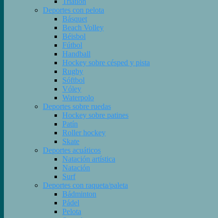
Triatlón
Deportes con pelota
Básquet
Beach Volley
Béisbol
Fútbol
Handball
Hockey sobre césped y pista
Rugby
Sóftbol
Vóley
Waterpolo
Deportes sobre ruedas
Hockey sobre patines
Patín
Roller hockey
Skate
Deportes acuáticos
Natación artística
Natación
Surf
Deportes con raqueta/paleta
Bádminton
Pádel
Pelota