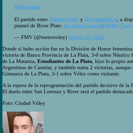
#Importante
El partido entre
@RiverVoley
y
@CiudadVoley
, a dis
plantel de River Plate.
pic.twitter.com/dHQEPG7Gwo
— FMV (@metrovoley)
August 27, 2021
Donde si hubo acción fue en la División de Honor femenina d
victoria de Banco Provincia
de La Plata, 3-0 sobre Náutico
de La Matanza,
Estudiantes de La Plata
, hizo lo propio a
Argentinos de Castelar, y también suma 2 victorias, aunque 
Gimnasia de La Plata, 3-1 sobre Vélez como visitante.
A la espera de la reprogramación del partido decisivo de la
El duelo entre San Lorenzo y River será el partido destacad
Foto: Ciudad Vóley