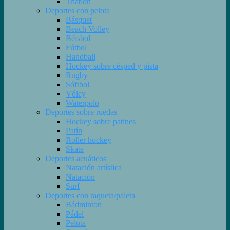
Triatlón
Deportes con pelota
Básquet
Beach Volley
Béisbol
Fútbol
Handball
Hockey sobre césped y pista
Rugby
Sóftbol
Vóley
Waterpolo
Deportes sobre ruedas
Hockey sobre patines
Patín
Roller hockey
Skate
Deportes acuáticos
Natación artística
Natación
Surf
Deportes con raqueta/paleta
Bádminton
Pádel
Pelota