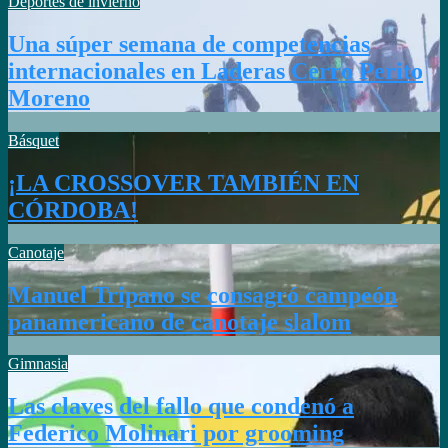
Deportes de invierno
Una súper semana de competencias
internacionales en Laderas Cerro Perito
Moreno
Básquet
¡LA CROSSOVER TAMBIÉN EN
CÓRDOBA!
Canotaje
Manuel Tripano se consagró campeón
panamericano de canotaje slalom
Gimnasia
Las claves del fallo que condenó a
Federico Molinari por grooming