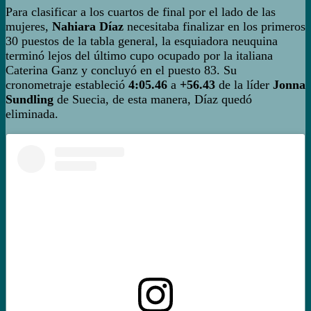
Para clasificar a los cuartos de final por el lado de las
mujeres,
Nahiara Díaz
necesitaba finalizar en los primeros
30 puestos de la tabla general, la esquiadora neuquina
terminó lejos del último cupo ocupado por la italiana
Caterina Ganz y concluyó en el puesto 83. Su
cronometraje estableció
4:05.46
a
+56.43
de la líder
Jonna
Sundling
de Suecia, de esta manera, Díaz quedó
eliminada.