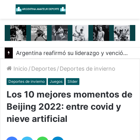
Menú
B
Confirmado el equipo de pesistas para Santa Fe 2026
Inicio
/
Deportes
/
Deportes de invierno
Deportes de invierno
Juegos
Slider
Los 10 mejores momentos de
Beijing 2022: entre covid y
nieve artificial
Facebook
Twitter
WhatsApp
Telegram