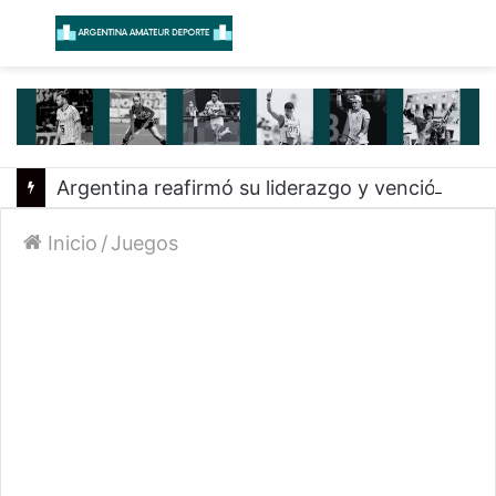
Menú
B
Argentina reafirmó su liderazgo y venció a Uruguay en el Sudamericano
Inicio
/
Juegos