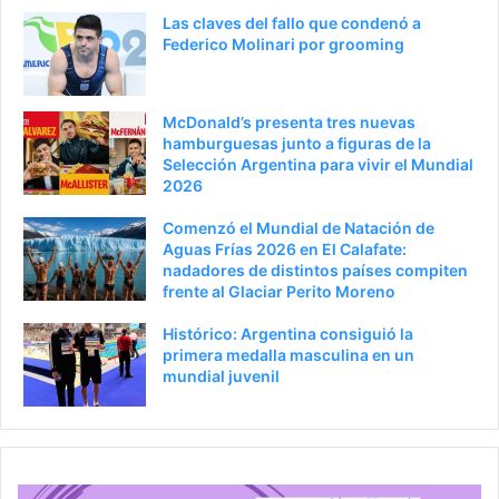
t
e
Las claves del fallo que condenó a
e
p
Federico Molinari por grooming
r
á
i
g
McDonald’s presenta tres nuevas
o
i
hamburguesas junto a figuras de la
Selección Argentina para vivir el Mundial
r
n
2026
a
Comenzó el Mundial de Natación de
Aguas Frías 2026 en El Calafate:
nadadores de distintos países compiten
frente al Glaciar Perito Moreno
Histórico: Argentina consiguió la
primera medalla masculina en un
mundial juvenil