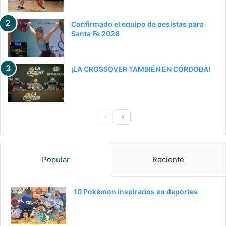
Confirmado el equipo de pesistas para
Santa Fe 2026
¡LA CROSSOVER TAMBIÉN EN CÓRDOBA!
P
S
a
i
g
g
Popular
Reciente
i
u
n
i
a
e
10 Pokémon inspirados en deportes
a
n
n
t