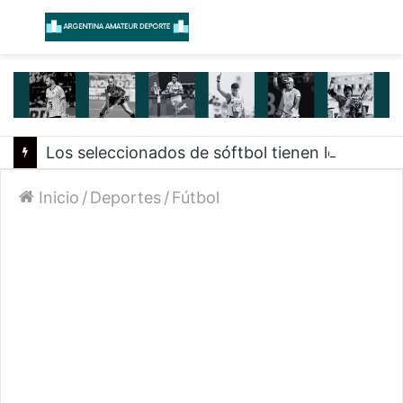
Menú
B
Los seleccionados de sóftbol tienen los convocados para los Juegos Suramericanos 2026
Inicio
/
Deportes
/
Fútbol