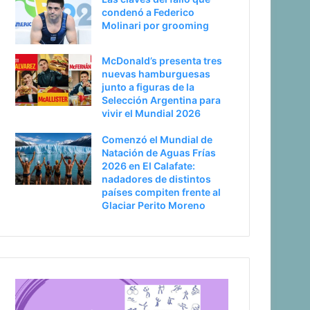
condenó a Federico
Molinari por grooming
McDonald’s presenta tres
nuevas hamburguesas
junto a figuras de la
Selección Argentina para
vivir el Mundial 2026
Comenzó el Mundial de
Natación de Aguas Frías
2026 en El Calafate:
nadadores de distintos
países compiten frente al
Glaciar Perito Moreno