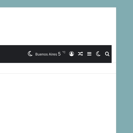
℃
5
Iniciar
Artículo
Barra
Switch
Buscar
Buenos Aires
Sesión
Aleatorio
Lateral
skin