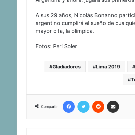
A sus 29 años, Nicolás Bonanno partic
argentino cumplirá el sueño de cualqui
mayor cita, la olímpica.
Fotos: Peri Soler
Gladiadores
Lima 2019
T
Facebook
Twitter
Reddit
Compartir vía corr
Compartir