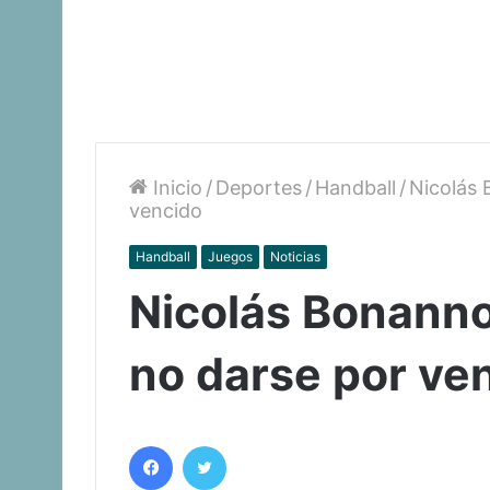
Inicio
/
Deportes
/
Handball
/
Nicolás 
vencido
Handball
Juegos
Noticias
Nicolás Bonanno
no darse por ve
Facebook
Twitter