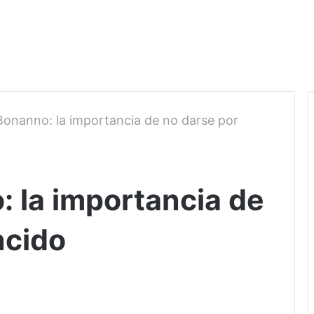
Bonanno: la importancia de no darse por
: la importancia de
ncido