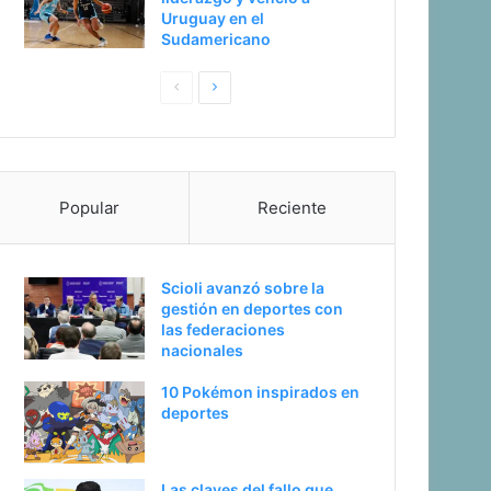
Uruguay en el
Sudamericano
Pagina
Siguiente
anterior
página
Popular
Reciente
Scioli avanzó sobre la
gestión en deportes con
las federaciones
nacionales
10 Pokémon inspirados en
deportes
Las claves del fallo que